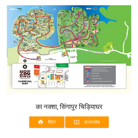
का नक्शा, सिंगापुर चिड़ियाघर
print
system_update_alt
प्रिंट
डाउनलोड