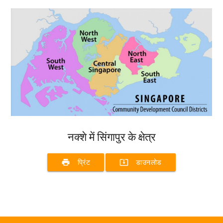
नक्शे में सिंगापुर के क्षेत्र
print
system_update_alt
प्रिंट
डाउनलोड