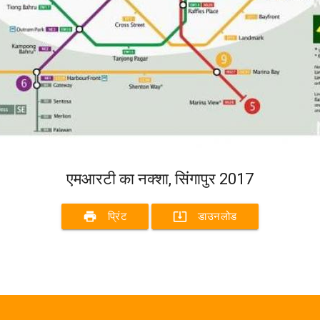
एमआरटी का नक्शा, सिंगापुर 2017
print
system_update_alt
प्रिंट
डाउनलोड